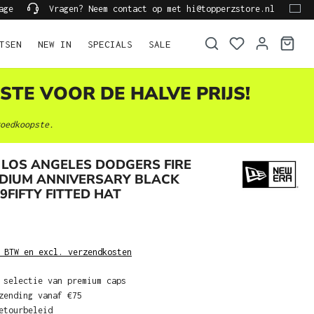
age
Vragen? Neem contact op met hi@topperzstore.nl
TSEN
NEW IN
SPECIALS
SALE
STE VOOR DE HALVE PRIJS!
oedkoopste.
LOS ANGELES DODGERS FIRE
ADIUM ANNIVERSARY BLACK
9FIFTY FITTED HAT
 BTW en excl. verzendkosten
 selectie van premium caps
zending vanaf €75
etourbeleid