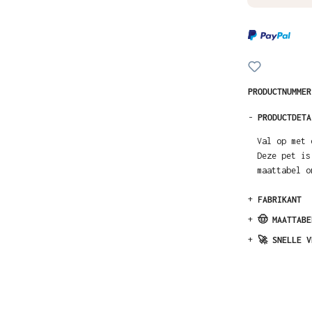
PRODUCTNUMME
-
PRODUCTDETA
Val op met 
Deze pet is
maattabel o
+
FABRIKANT
+
🤠 MAATTABE
+
🚀 SNELLE V