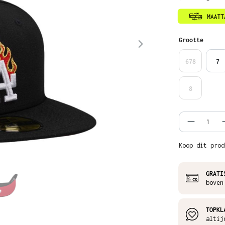
Selecteer
Grootte
678
7
8
Product
Koop dit prod
GRATI
boven
TOPKL
altij