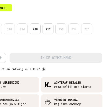
718
714
738
712
758
734
778
hoeveelheid: Voer de gewenste hoeveelh
IN DE WINKELMAND
uct en ontvang 45 TOKENZ 💰
S VERZENDING
ACHTERAF BETALEN
 75€
gemakkelijk met Klarna
ANTENSERVICE
VERDIEN TOKENZ
d aan jouw zijde
bij elke aankoop