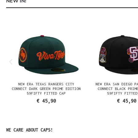
NEW IN!
Productgalerij overslaan
NEW ERA TEXAS RANGERS CITY
NEW ERA SAN DIEGO P
CONNECT DARK GREEN PRIME EDITION
CONNECT BLACK PRIM
59FIFTY FITTED CAP
59FIFTY FITTED
€ 45,90
€ 45,90
Productgalerij overslaan
WE CARE ABOUT CAPS!