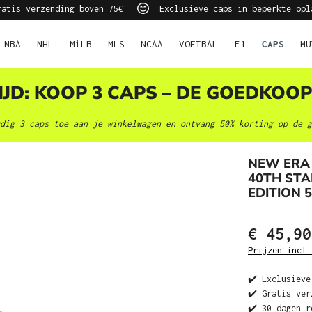
atis verzending boven 75€
Exclusieve caps in beperkte opl
NBA
NHL
MiLB
MLS
NCAA
VOETBAL
F1
CAPS
MU
JD: KOOP 3 CAPS – DE GOEDKOOP
dig 3 caps toe aan je winkelwagen en ontvang 50% korting op de g
NEW ERA 
40TH ST
EDITION 5
€ 45,90
Prijzen incl.
✔️ Exclusieve
✔️ Gratis ver
✔️ 30 dagen r