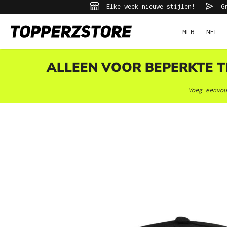
Elke week nieuwe stijlen!
Gr
ekopdracht
Ga naar de hoofdnavigatie
MLB
NFL
ALLEEN VOOR BEPERKTE TI
Voeg eenvou
Afbeeldingengalerij overslaan