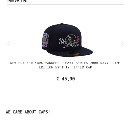
NEW IN!
Productgalerij overslaan
NEW ERA NEW YORK YANKEES SUBWAY SERIES 2000 NAVY PRIME
EDITION 59FIFTY FITTED CAP
€ 45,90
Productgalerij overslaan
WE CARE ABOUT CAPS!