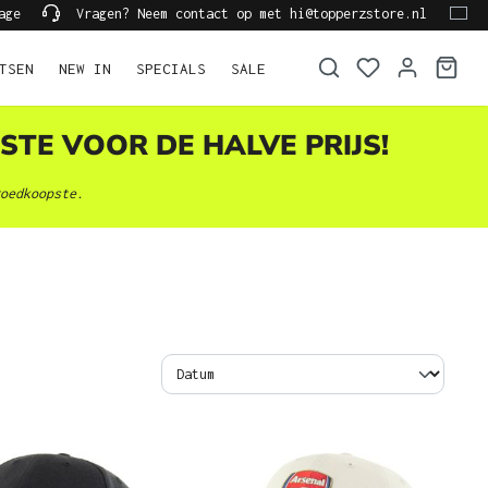
age
Vragen? Neem contact op met hi@topperzstore.nl
TSEN
NEW IN
SPECIALS
SALE
STE VOOR DE HALVE PRIJS!
oedkoopste.