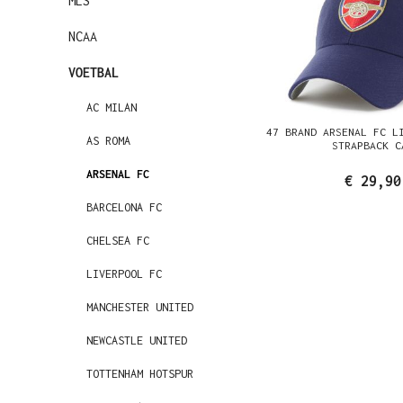
MLS
NCAA
VOETBAL
AC MILAN
47 BRAND ARSENAL FC L
AS ROMA
STRAPBACK C
ARSENAL FC
€ 29,90
BARCELONA FC
CHELSEA FC
LIVERPOOL FC
MANCHESTER UNITED
NEWCASTLE UNITED
TOTTENHAM HOTSPUR