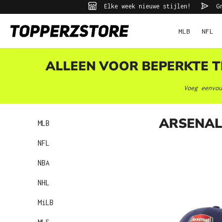
Elke week nieuwe stijlen!
Gr
ekopdracht
Ga naar de hoofdnavigatie
MLB
NFL
ALLEEN VOOR BEPERKTE TI
Voeg eenvou
ARSENAL
MLB
NFL
NBA
NHL
MiLB