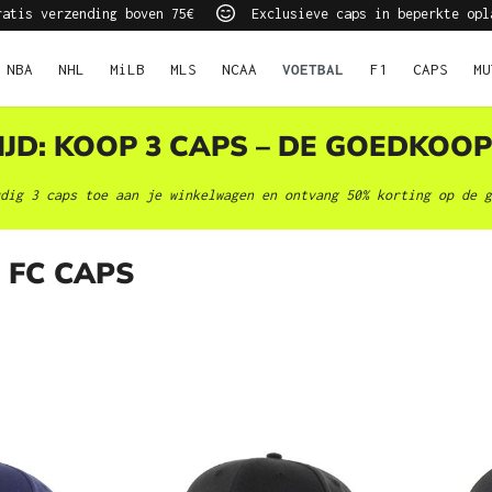
atis verzending boven 75€
Exclusieve caps in beperkte opl
NBA
NHL
MiLB
MLS
NCAA
VOETBAL
F1
CAPS
MU
JD: KOOP 3 CAPS – DE GOEDKOOP
dig 3 caps toe aan je winkelwagen en ontvang 50% korting op de g
 FC CAPS