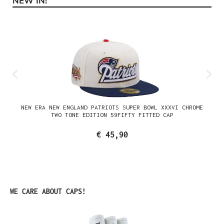
NEW IN!
Productgalerij overslaan
NEW ERA NEW ENGLAND PATRIOTS SUPER BOWL XXXVI CHROME
TWO TONE EDITION 59FIFTY FITTED CAP
€ 45,90
Productgalerij overslaan
WE CARE ABOUT CAPS!