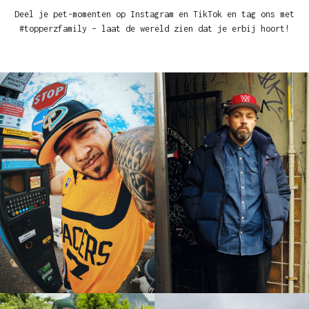
Deel je pet-momenten op Instagram en TikTok en tag ons met
#topperzfamily – laat de wereld zien dat je erbij hoort!