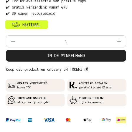
✔️ Exclusieve selectie van premium caps
✔️ Gratis verzending vanaf €75
✔️ 30 dagen retourbeleid
Producthoeveelheid: Voer de gewenste ho
IN DE WINKELMAND
Koop dit product en ontvang 54 TOKENZ 💰
GRATIS VERZENDING
ACHTERAF BETALEN
boven 75€
gemakkelijk met Klarna
TOPKLANTENSERVICE
VERDIEN TOKENZ
altijd aan jouw zijde
bij elke aankoop