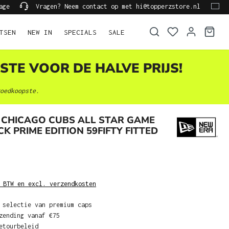
age
Vragen? Neem contact op met hi@topperzstore.nl
TSEN
NEW IN
SPECIALS
SALE
STE VOOR DE HALVE PRIJS!
oedkoopste.
 CHICAGO CUBS ALL STAR GAME
CK PRIME EDITION 59FIFTY FITTED
 BTW en excl. verzendkosten
 selectie van premium caps
zending vanaf €75
etourbeleid