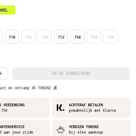
718
714
738
712
758
734
778
hoeveelheid: Voer de gewenste hoeveelh
IN DE WINKELMAND
uct en ontvang 45 TOKENZ 💰
S VERZENDING
ACHTERAF BETALEN
 75€
gemakkelijk met Klarna
ANTENSERVICE
VERDIEN TOKENZ
d aan jouw zijde
bij elke aankoop