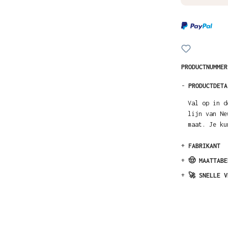
PRODUCTNUMME
-
PRODUCTDETA
Val op in d
lijn van Ne
maat. Je ku
+
FABRIKANT
+
🤠 MAATTABE
+
🚀 SNELLE V