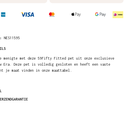
R:
NES11595
ILS
e menigte met deze 59Fifty Fitted pet uit onze exclusieve
w Era. Deze pet is volledig gesloten en heeft een vaste
nt je maat vinden in onze maattabel.
L
ERZENDGARANTIE