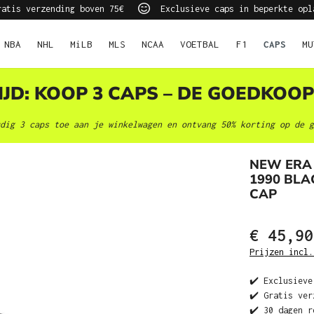
atis verzending boven 75€
Exclusieve caps in beperkte opl
NBA
NHL
MiLB
MLS
NCAA
VOETBAL
F1
CAPS
MU
JD: KOOP 3 CAPS – DE GOEDKOOP
dig 3 caps toe aan je winkelwagen en ontvang 50% korting op de g
NEW ERA
1990 BLA
CAP
€ 45,90
Prijzen incl.
✔️ Exclusieve
✔️ Gratis ver
✔️ 30 dagen r