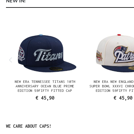
NEW IN!
Productgalerij overslaan
NEW ERA TENNESSEE TITANS 10TH
NEW ERA NEW ENGLAND
N
ANNIVERSARY OCEAN BLUE PRIME
SUPER BOWL XXXVI CHRO
EDITION 59FIFTY FITTED CAP
EDITION 59FIFTY FI
€ 45,90
€ 45,90
Productgalerij overslaan
WE CARE ABOUT CAPS!