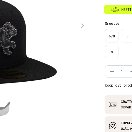
Selecteer
Grootte
678
7
8
Product
Koop dit prod
GRATI
boven
TOPKL
altij