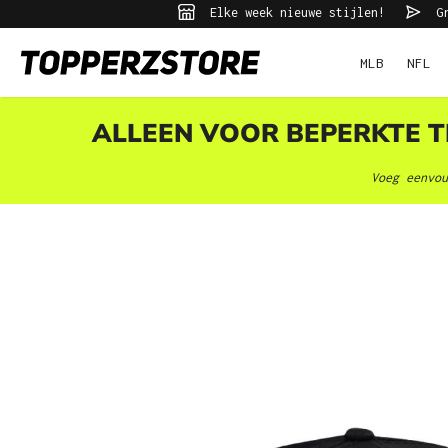
Elke week nieuwe stijlen!
Gr
ekopdracht
Ga naar de hoofdnavigatie
MLB
NFL
ALLEEN VOOR BEPERKTE TI
Voeg eenvou
Afbeeldingengalerij overslaan