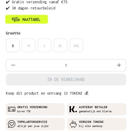
✔️ Gratis verzending vanaf €75
✔️ 30 dagen retourbeleid
Selecteer
Grootte
S
M
L
XL
XXL
Producthoeveelheid: Voer de gewenste ho
IN DE WINKELMAND
Koop dit product en ontvang 32 TOKENZ 💰
GRATIS VERZENDING
ACHTERAF BETALEN
boven 75€
gemakkelijk met Klarna
TOPKLANTENSERVICE
VERDIEN TOKENZ
altijd aan jouw zijde
bij elke aankoop