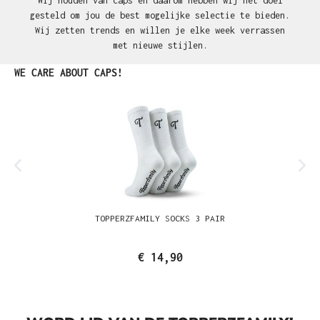
Wij houden van caps en daarom hebben wij het doel
gesteld om jou de best mogelijke selectie te bieden.
Wij zetten trends en willen je elke week verrassen
met nieuwe stijlen.
Productgalerij overslaan
WE CARE ABOUT CAPS!
TOPPERZFAMILY SOCKS 3 PAIR
€ 14,90