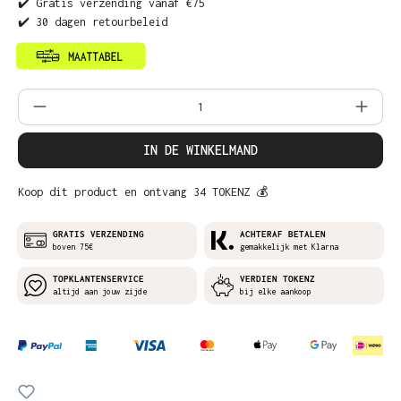
✔️ Gratis verzending vanaf €75
✔️ 30 dagen retourbeleid
Producthoeveelheid: Voer de gewenste ho
IN DE WINKELMAND
Koop dit product en ontvang 34 TOKENZ 💰
GRATIS VERZENDING
ACHTERAF BETALEN
boven 75€
gemakkelijk met Klarna
TOPKLANTENSERVICE
VERDIEN TOKENZ
altijd aan jouw zijde
bij elke aankoop