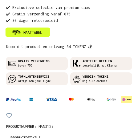
✔️ Exclusieve selectie van premium caps
✔️ Gratis verzending vanaf €75
✔️ 30 dagen retourbeleid
Koop dit product en ontvang 34 TOKENZ 💰
GRATIS VERZENDING
ACHTERAF BETALEN
boven 75€
gemakkelijk met Klarna
TOPKLANTENSERVICE
VERDIEN TOKENZ
altijd aan jouw zijde
bij elke aankoop
PRODUCTNUMMER:
MAN3127
-
PRODUCTDETAILS