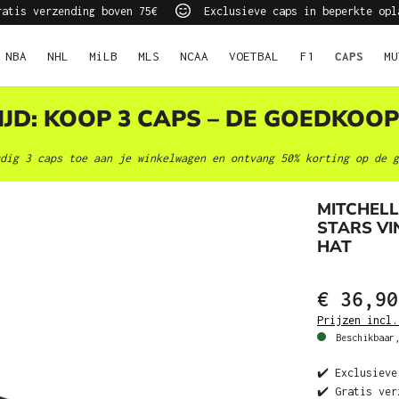
atis verzending boven 75€
Exclusieve caps in beperkte opl
NBA
NHL
MiLB
MLS
NCAA
VOETBAL
F1
CAPS
MU
JD: KOOP 3 CAPS – DE GOEDKOOP
dig 3 caps toe aan je winkelwagen en ontvang 50% korting op de g
MITCHELL
STARS V
HAT
€ 36,90
Prijzen incl.
Beschikbaar,
✔️ Exclusieve
✔️ Gratis ver