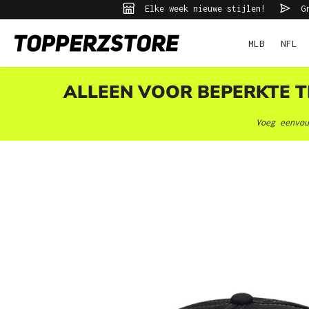
Elke week nieuwe stijlen!
Gr
ekopdracht
Ga naar de hoofdnavigatie
MLB
NFL
ALLEEN VOOR BEPERKTE TI
Voeg eenvou
Afbeeldingengalerij overslaan