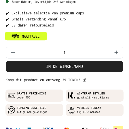
Beschikbaar, levertijd: 2-3 werkdagen
✔️ Exclusieve selectie van premium caps
✔️ Gratis verzending vanaf €75
✔️ 30 dagen retourbeleid
Producthoeveelheid: Voer de gewenste ho
IN DE WINKELMAND
Koop dit product en ontvang 39 TOKENZ 💰
GRATIS VERZENDING
ACHTERAF BETALEN
boven 75€
gemakkelijk met Klarna
TOPKLANTENSERVICE
VERDIEN TOKENZ
altijd aan jouw zijde
bij elke aankoop