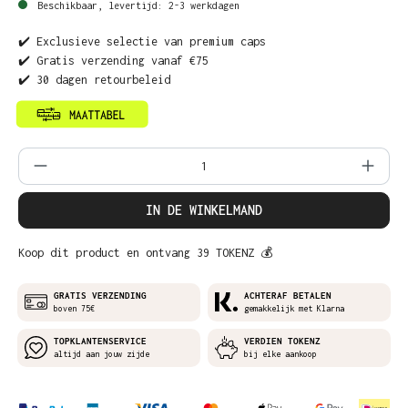
Beschikbaar, levertijd: 2-3 werkdagen
✔️ Exclusieve selectie van premium caps
✔️ Gratis verzending vanaf €75
✔️ 30 dagen retourbeleid
Producthoeveelheid: Voer de gewenste ho
IN DE WINKELMAND
Koop dit product en ontvang 39 TOKENZ 💰
GRATIS VERZENDING
ACHTERAF BETALEN
boven 75€
gemakkelijk met Klarna
TOPKLANTENSERVICE
VERDIEN TOKENZ
altijd aan jouw zijde
bij elke aankoop