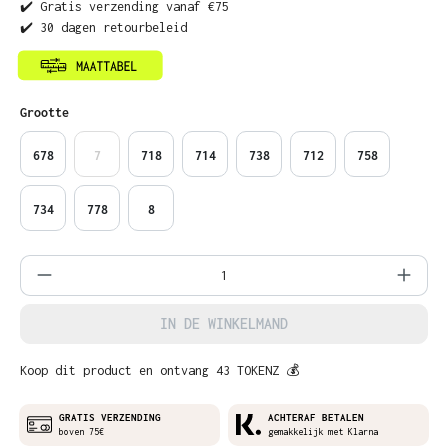
✔️ Gratis verzending vanaf €75
✔️ 30 dagen retourbeleid
Selecteer
Grootte
678
7
718
714
738
712
758
734
778
8
Producthoeveelheid: Voer de gewenste ho
IN DE WINKELMAND
Koop dit product en ontvang 43 TOKENZ 💰
GRATIS VERZENDING
ACHTERAF BETALEN
boven 75€
gemakkelijk met Klarna