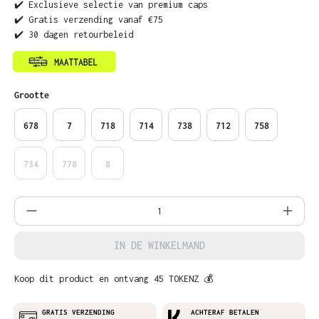
✔️ Exclusieve selectie van premium caps
✔️ Gratis verzending vanaf €75
✔️ 30 dagen retourbeleid
Selecteer
Grootte
678
7
718
714
738
712
758
734
778
8
Producthoeveelheid: Voer de gewenste ho
IN DE WINKELMAND
Koop dit product en ontvang 45 TOKENZ 💰
GRATIS VERZENDING
ACHTERAF BETALEN