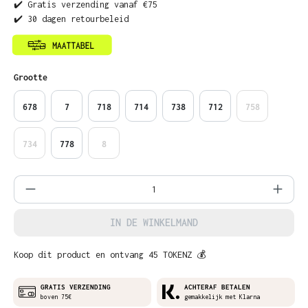
✔️ Gratis verzending vanaf €75
✔️ 30 dagen retourbeleid
Selecteer
Grootte
678
7
718
714
738
712
758
734
778
8
Producthoeveelheid: Voer de gewenste ho
IN DE WINKELMAND
Koop dit product en ontvang 45 TOKENZ 💰
GRATIS VERZENDING
ACHTERAF BETALEN
boven 75€
gemakkelijk met Klarna