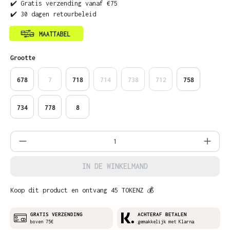
✔️ Gratis verzending vanaf €75
✔️ 30 dagen retourbeleid
Selecteer
Grootte
678
7
718
714
738
712
758
734
778
8
Producthoeveelheid: Voer de gewenste ho
IN DE WINKELMAND
Koop dit product en ontvang 45 TOKENZ 💰
GRATIS VERZENDING
ACHTERAF BETALEN
boven 75€
gemakkelijk met Klarna