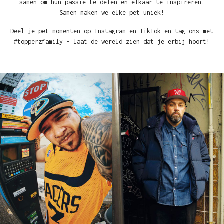
samen om hun passie te delen en elkaar te inspireren.
Samen maken we elke pet uniek!
Deel je pet-momenten op Instagram en TikTok en tag ons met
#topperzfamily – laat de wereld zien dat je erbij hoort!