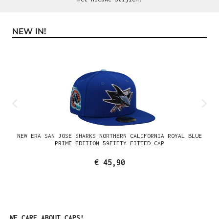
NEW IN!
Productgalerij overslaan
NEW ERA SAN JOSE SHARKS NORTHERN CALIFORNIA ROYAL BLUE
PRIME EDITION 59FIFTY FITTED CAP
€ 45,90
Productgalerij overslaan
WE CARE ABOUT CAPS!