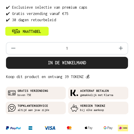
✔️ Exclusieve selectie van premium caps
✔️ Gratis verzending vanaf €75
✔️ 30 dagen retourbeleid
Producthoeveelheid: Voer de gewenste ho
IN DE WINKELMAND
Koop dit product en ontvang 39 TOKENZ 💰
GRATIS VERZENDING
ACHTERAF BETALEN
boven 75€
gemakkelijk met Klarna
TOPKLANTENSERVICE
VERDIEN TOKENZ
altijd aan jouw zijde
bij elke aankoop