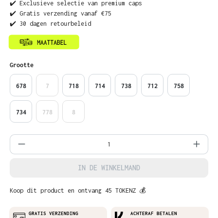
✔️ Exclusieve selectie van premium caps
✔️ Gratis verzending vanaf €75
✔️ 30 dagen retourbeleid
Selecteer
Grootte
678
7
718
714
738
712
758
734
778
8
Producthoeveelheid: Voer de gewenste ho
IN DE WINKELMAND
Koop dit product en ontvang 45 TOKENZ 💰
GRATIS VERZENDING
ACHTERAF BETALEN