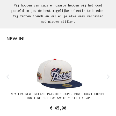
Wij houden van caps en daarom hebben wij het doel
gesteld om jou de best mogelijke selectie te bieden.
Wij zetten trends en willen je elke week verrassen
met nieuwe stijlen.
NEW IN!
Productgalerij overslaan
NEW ERA NEW ENGLAND PATRIOTS SUPER BOWL XXXVI CHROME
TWO TONE EDITION 59FIFTY FITTED CAP
€ 45,90