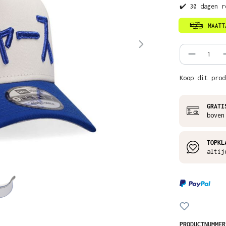
✔️ 30 dagen r
Product
Koop dit prod
GRATI
boven
TOPKL
altij
PRODUCTNUMME