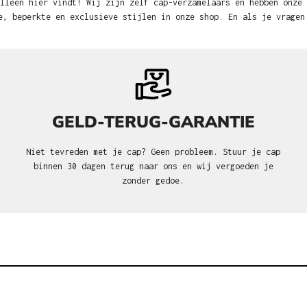
lleen hier vindt! Wij zijn zelf cap-verzamelaars en hebben onze
e, beperkte en exclusieve stijlen in onze shop. En als je vragen
GELD-TERUG-GARANTIE
Niet tevreden met je cap? Geen probleem. Stuur je cap
binnen 30 dagen terug naar ons en wij vergoeden je
zonder gedoe.