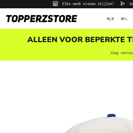
Elke week nieuwe stijlen!
Gr
ekopdracht
Ga naar de hoofdnavigatie
MLB
NFL
ALLEEN VOOR BEPERKTE TI
Voeg eenvou
Afbeeldingengalerij overslaan