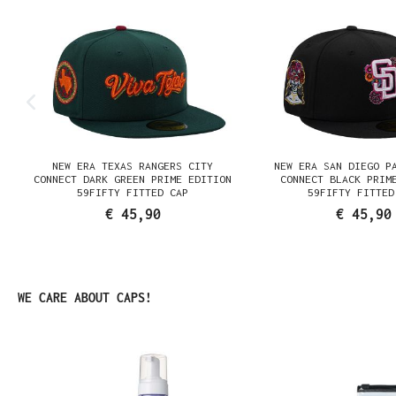
E
NEW ERA TEXAS RANGERS CITY
NEW ERA SAN DIEGO P
K
CONNECT DARK GREEN PRIME EDITION
CONNECT BLACK PRIM
59FIFTY FITTED CAP
59FIFTY FITTED
€ 45,90
€ 45,90
Productgalerij overslaan
WE CARE ABOUT CAPS!