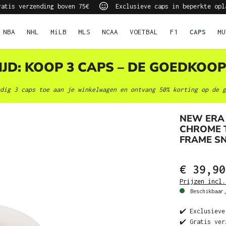
atis verzending boven 75€
Exclusieve caps in beperkte opl
NBA
NHL
MiLB
MLS
NCAA
VOETBAL
F1
CAPS
MU
JD: KOOP 3 CAPS – DE GOEDKOOP
dig 3 caps toe aan je winkelwagen en ontvang 50% korting op de g
NEW ERA 
CHROME 
FRAME S
€ 39,90
Prijzen incl.
Beschikbaar,
✔️ Exclusieve
✔️ Gratis ver