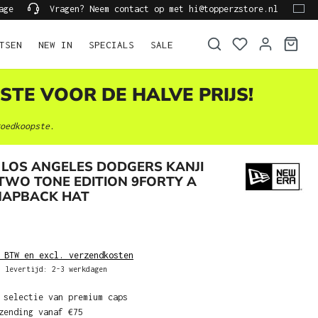
age
Vragen? Neem contact op met hi@topperzstore.nl
TSEN
NEW IN
SPECIALS
SALE
STE VOOR DE HALVE PRIJS!
oedkoopste.
LOS ANGELES DODGERS KANJI
TWO TONE EDITION 9FORTY A
NAPBACK HAT
 BTW en excl. verzendkosten
 levertijd: 2-3 werkdagen
 selectie van premium caps
zending vanaf €75