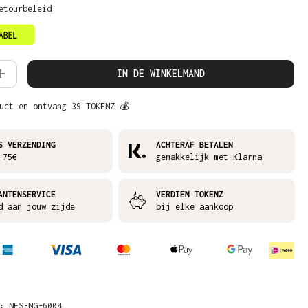
etourbeleid
hoeveelheid: Voer de gewenste hoeveelh
IN DE WINKELMAND
uct en ontvang 39 TOKENZ 💰
S VERZENDING
ACHTERAF BETALEN
 75€
gemakkelijk met Klarna
ANTENSERVICE
VERDIEN TOKENZ
d aan jouw zijde
bij elke aankoop
R:
NES-NG-6004