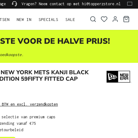
age
Vragen? Neem contact op met hi@topperzstore.nl
TSEN
NEW IN
SPECIALS
SALE
STE VOOR DE HALVE PRIJS!
oedkoopste.
 NEW YORK METS KANJI BLACK
DITION 59FIFTY FITTED CAP
 BTW en excl. verzendkosten
 selectie van premium caps
zending vanaf €75
etourbeleid