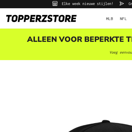
Elke week nieuwe stijlen!
Gr
ekopdracht
Ga naar de hoofdnavigatie
MLB
NFL
ALLEEN VOOR BEPERKTE TI
Voeg eenvou
Afbeeldingengalerij overslaan