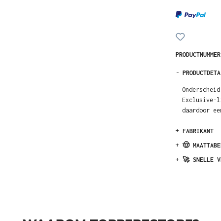
PRODUCTNUMME
-
PRODUCTDETA
Onderscheid
Exclusive-l
daardoor ee
+
FABRIKANT
+
🤠 MAATTABE
+
🚀 SNELLE V