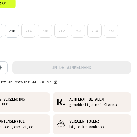
718
714
738
712
758
734
778
hoeveelheid: Voer de gewenste hoeveelh
IN DE WINKELMAND
uct en ontvang 44 TOKENZ 💰
S VERZENDING
ACHTERAF BETALEN
 75€
gemakkelijk met Klarna
ANTENSERVICE
VERDIEN TOKENZ
d aan jouw zijde
bij elke aankoop