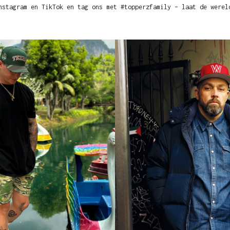
nstagram en TikTok en tag ons met #topperzfamily – laat de werel