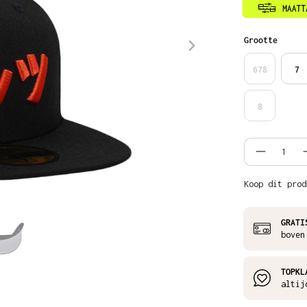
Selecteer
Grootte
678
7
8
Product
Koop dit prod
GRATI
boven
TOPKL
altij