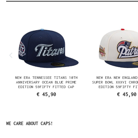
Productgalerij overslaan
NEW ERA TENNESSEE TITANS 10TH
NEW ERA NEW ENGLAND
N
ANNIVERSARY OCEAN BLUE PRIME
SUPER BOWL XXXVI CHRO
EDITION 59FIFTY FITTED CAP
EDITION 59FIFTY FI
€ 45,90
€ 45,90
Productgalerij overslaan
WE CARE ABOUT CAPS!