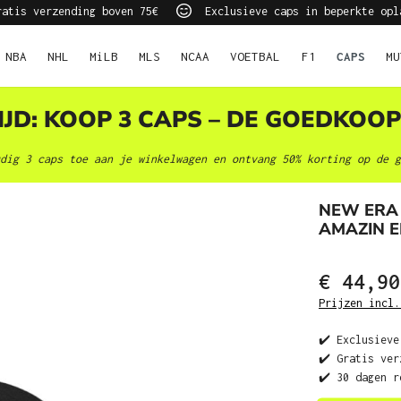
atis verzending boven 75€
Exclusieve caps in beperkte opl
NBA
NHL
MiLB
MLS
NCAA
VOETBAL
F1
CAPS
MU
JD: KOOP 3 CAPS – DE GOEDKOOP
dig 3 caps toe aan je winkelwagen en ontvang 50% korting op de g
NEW ERA
AMAZIN E
€ 44,90
Prijzen incl.
✔️ Exclusieve
✔️ Gratis ver
✔️ 30 dagen r