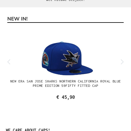
NEW IN!
Productgalerij overslaan
NEW ERA SAN JOSE SHARKS NORTHERN CALIFORNIA ROYAL BLUE
PRIME EDITION 59FIFTY FITTED CAP
€ 45,90
Productgalerij overslaan
WE CARE ABOUT CAPS!