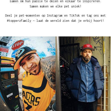
samen om hun passie te delen en elkaar te inspireren.
Samen maken we elke pet uniek!
Deel je pet-momenten op Instagram en TikTok en tag ons met
#topperzfamily – laat de wereld zien dat je erbij hoort!