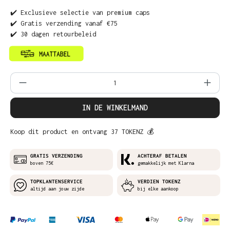
✔️ Exclusieve selectie van premium caps
✔️ Gratis verzending vanaf €75
✔️ 30 dagen retourbeleid
Producthoeveelheid: Voer de gewenste ho
IN DE WINKELMAND
Koop dit product en ontvang 37 TOKENZ 💰
GRATIS VERZENDING
ACHTERAF BETALEN
boven 75€
gemakkelijk met Klarna
TOPKLANTENSERVICE
VERDIEN TOKENZ
altijd aan jouw zijde
bij elke aankoop