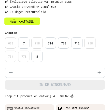
✔️ Exclusieve selectie van premium caps
✔️ Gratis verzending vanaf €75
✔️ 30 dagen retourbeleid
Selecteer
Grootte
678
7
718
714
738
712
758
734
778
8
Producthoeveelheid: Voer de gewenste ho
IN DE WINKELMAND
Koop dit product en ontvang 45 TOKENZ 💰
GRATIS VERZENDING
ACHTERAF BETALEN