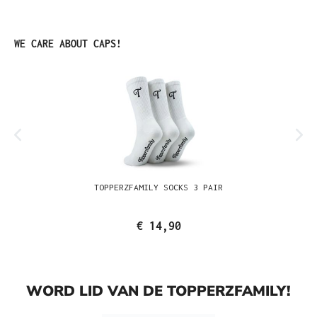
Productgalerij overslaan
WE CARE ABOUT CAPS!
TOPPERZFAMILY SOCKS 3 PAIR
€ 14,90
WORD LID VAN DE TOPPERZFAMILY!