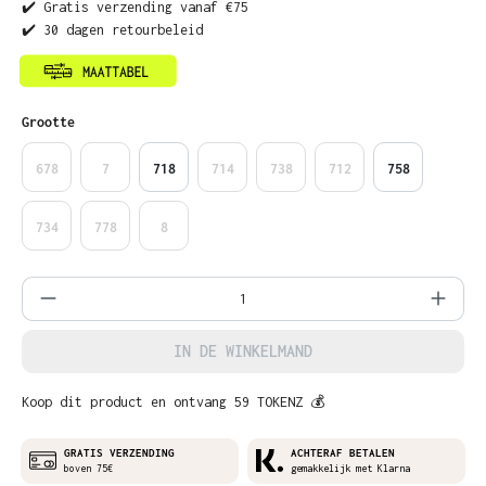
✔️ Gratis verzending vanaf €75
✔️ 30 dagen retourbeleid
Selecteer
Grootte
678
7
718
714
738
712
758
734
778
8
Producthoeveelheid: Voer de gewenste ho
IN DE WINKELMAND
Koop dit product en ontvang 59 TOKENZ 💰
GRATIS VERZENDING
ACHTERAF BETALEN
boven 75€
gemakkelijk met Klarna