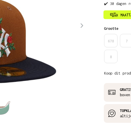
✔️ 30 dagen r
Selecteer
Grootte
678
7
8
Koop dit prod
GRATI
boven
TOPKL
altij