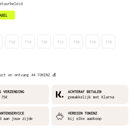
etourbeleid
718
714
738
712
758
734
778
uct en ontvang 44 TOKENZ 💰
S VERZENDING
ACHTERAF BETALEN
 75€
gemakkelijk met Klarna
ANTENSERVICE
VERDIEN TOKENZ
d aan jouw zijde
bij elke aankoop