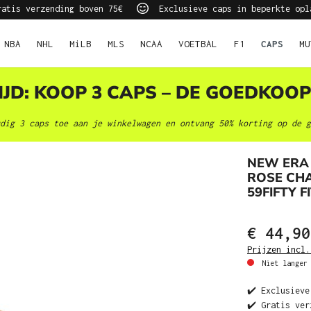
atis verzending boven 75€
Exclusieve caps in beperkte opl
NBA
NHL
MiLB
MLS
NCAA
VOETBAL
F1
CAPS
MU
JD: KOOP 3 CAPS – DE GOEDKOOP
dig 3 caps toe aan je winkelwagen en ontvang 50% korting op de g
NEW ERA
ROSE CH
59FIFTY F
€ 44,90
Prijzen incl.
Niet langer 
✔️ Exclusieve
✔️ Gratis ver