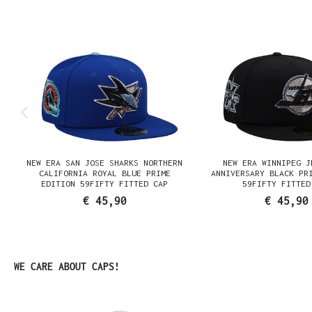
Productgalerij overslaan
NEW ERA SAN JOSE SHARKS NORTHERN
NEW ERA WINNIPEG J
N
CALIFORNIA ROYAL BLUE PRIME
ANNIVERSARY BLACK PR
EDITION 59FIFTY FITTED CAP
59FIFTY FITTED
€ 45,90
€ 45,90
Productgalerij overslaan
WE CARE ABOUT CAPS!