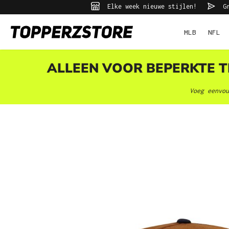
Elke week nieuwe stijlen!
Gr
ekopdracht
Ga naar de hoofdnavigatie
MLB
NFL
ALLEEN VOOR BEPERKTE TI
Voeg eenvou
Afbeeldingengalerij overslaan