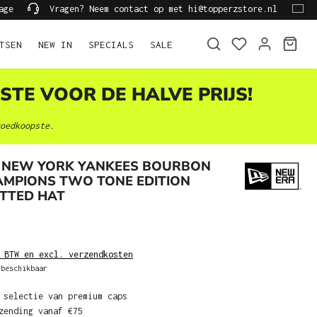
age
Vragen? Neem contact op met hi@topperzstore.nl
TSEN
NEW IN
SPECIALS
SALE
STE VOOR DE HALVE PRIJS!
oedkoopste.
 NEW YORK YANKEES BOURBON
AMPIONS TWO TONE EDITION
ITTED HAT
 BTW en excl. verzendkosten
beschikbaar
 selectie van premium caps
zending vanaf €75