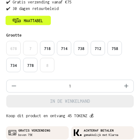
✔️ Gratis verzending vanaf €75
✔️ 30 dagen retourbeleid
Selecteer
Grootte
678
7
718
714
738
712
758
734
778
8
Producthoeveelheid: Voer de gewenste ho
IN DE WINKELMAND
Koop dit product en ontvang 45 TOKENZ 💰
GRATIS VERZENDING
ACHTERAF BETALEN
boven 75€
gemakkelijk met Klarna