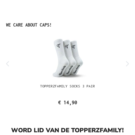
Productgalerij overslaan
WE CARE ABOUT CAPS!
TOPPERZFAMILY SOCKS 3 PAIR
€ 14,90
WORD LID VAN DE TOPPERZFAMILY!