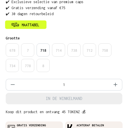
✔️ Exclusieve selectie van premium caps
✔️ Gratis verzending vanaf €75
✔️ 30 dagen retourbeleid
Selecteer
Grootte
678
7
718
714
738
712
758
734
778
8
Producthoeveelheid: Voer de gewenste ho
IN DE WINKELMAND
Koop dit product en ontvang 45 TOKENZ 💰
GRATIS VERZENDING
ACHTERAF BETALEN