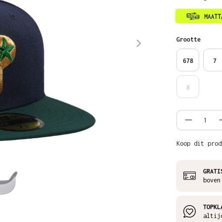
Selecteer
Grootte
678
7
8
Product
Koop dit prod
GRATI
boven
TOPKL
altij