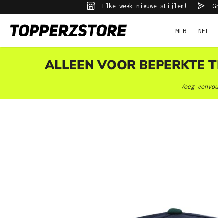
Elke week nieuwe stijlen!
Gr
ekopdracht
Ga naar de hoofdnavigatie
MLB
NFL
ALLEEN VOOR BEPERKTE TI
Voeg eenvou
Afbeeldingengalerij overslaan