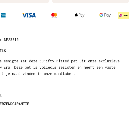
R:
NES8310
ILS
e menigte met deze 59Fifty Fitted pet uit onze exclusieve
w Era. Deze pet is volledig gesloten en heeft een vaste
nt je maat vinden in onze maattabel.
L
ERZENDGARANTIE