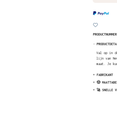
PRODUCTNUMME
-
PRODUCTDETA
Val op in d
lijn van Ne
maat. Je ku
+
FABRIKANT
+
🤠 MAATTABE
+
🚀 SNELLE V