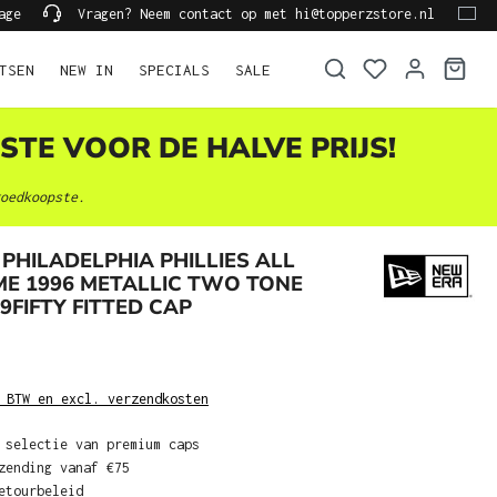
age
Vragen? Neem contact op met hi@topperzstore.nl
TSEN
NEW IN
SPECIALS
SALE
STE VOOR DE HALVE PRIJS!
oedkoopste.
PHILADELPHIA PHILLIES ALL
E 1996 METALLIC TWO TONE
9FIFTY FITTED CAP
 BTW en excl. verzendkosten
 selectie van premium caps
zending vanaf €75
etourbeleid