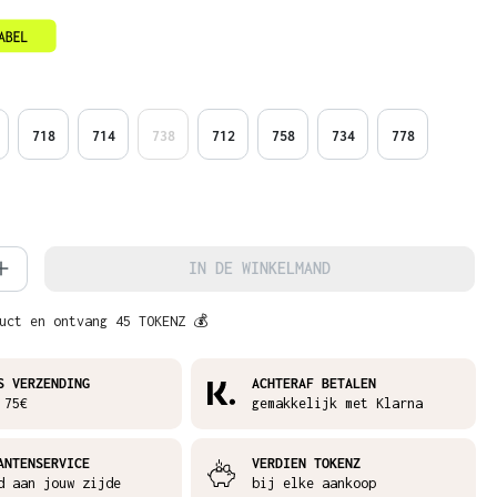
718
714
738
712
758
734
778
hoeveelheid: Voer de gewenste hoeveelh
IN DE WINKELMAND
uct en ontvang 45 TOKENZ 💰
S VERZENDING
ACHTERAF BETALEN
 75€
gemakkelijk met Klarna
ANTENSERVICE
VERDIEN TOKENZ
d aan jouw zijde
bij elke aankoop