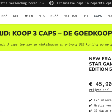
atis verzending boven 75€
Exclusieve caps in beperkte opl
NBA
NHL
MiLB
MLS
NCAA
VOETBAL
F1
CAPS
MU
JD: KOOP 3 CAPS – DE GOEDKOOP
dig 3 caps toe aan je winkelwagen en ontvang 50% korting op de g
NEW ERA 
STAR GAM
EDITION 5
€ 45,90
Prijzen incl.
✔️ Exclusieve
✔️ Gratis ver
✔️ 30 dagen r