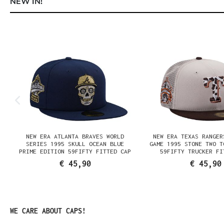
NEW IN!
Productgalerij overslaan
NEW ERA ATLANTA BRAVES WORLD
NEW ERA TEXAS RANGER
SERIES 1995 SKULL OCEAN BLUE
GAME 1995 STONE TWO T
PRIME EDITION 59FIFTY FITTED CAP
59FIFTY TRUCKER FI
€ 45,90
€ 45,90
Productgalerij overslaan
WE CARE ABOUT CAPS!