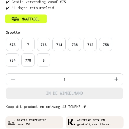
✔️ Gratis verzending vanaf €75
✔️ 30 dagen retourbeleid
Selecteer
Grootte
678
7
718
714
738
712
758
734
778
8
Producthoeveelheid: Voer de gewenste ho
IN DE WINKELMAND
Koop dit product en ontvang 43 TOKENZ 💰
GRATIS VERZENDING
ACHTERAF BETALEN
boven 75€
gemakkelijk met Klarna