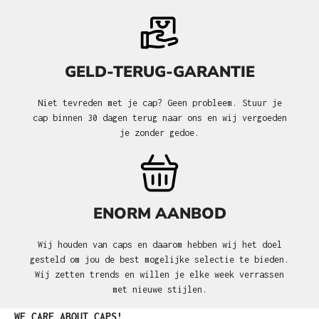
GELD-TERUG-GARANTIE
Niet tevreden met je cap? Geen probleem. Stuur je
cap binnen 30 dagen terug naar ons en wij vergoeden
je zonder gedoe.
ENORM AANBOD
Wij houden van caps en daarom hebben wij het doel
gesteld om jou de best mogelijke selectie te bieden.
Wij zetten trends en willen je elke week verrassen
met nieuwe stijlen.
Productgalerij overslaan
WE CARE ABOUT CAPS!