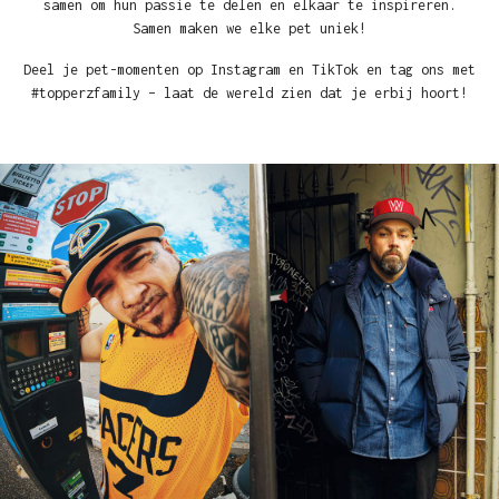
samen om hun passie te delen en elkaar te inspireren.
Samen maken we elke pet uniek!
Deel je pet-momenten op Instagram en TikTok en tag ons met
#topperzfamily – laat de wereld zien dat je erbij hoort!