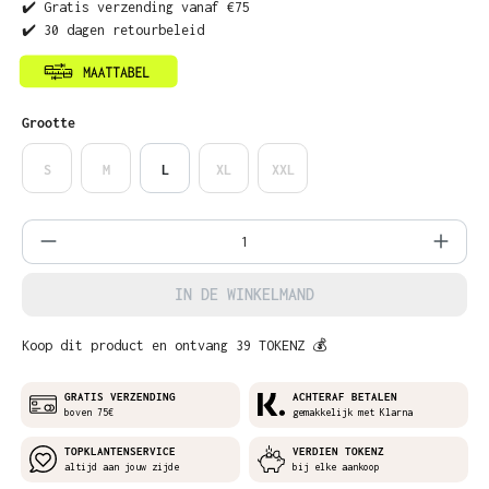
✔️ Gratis verzending vanaf €75
✔️ 30 dagen retourbeleid
Selecteer
Grootte
S
M
L
XL
XXL
Producthoeveelheid: Voer de gewenste ho
IN DE WINKELMAND
Koop dit product en ontvang 39 TOKENZ 💰
GRATIS VERZENDING
ACHTERAF BETALEN
boven 75€
gemakkelijk met Klarna
TOPKLANTENSERVICE
VERDIEN TOKENZ
altijd aan jouw zijde
bij elke aankoop