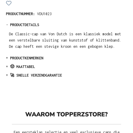
PRODUCTNUMMER:
VDU1023
-
PRODUCTDETAILS
De Classic-cap van Von Dutch is een klassiek model met
een verstelbare sluiting van kunststof of klittenband.
De cap heeft een stevige kroon en een gebogen klep.
+
PRODUCTKENMERKEN
+
🤠 MAATTABEL
+
🚀 SNELLE VERZENDGARANTIE
WAAROM TOPPERZSTORE?
Een eersteklas selectie en veel exclusieve caps die