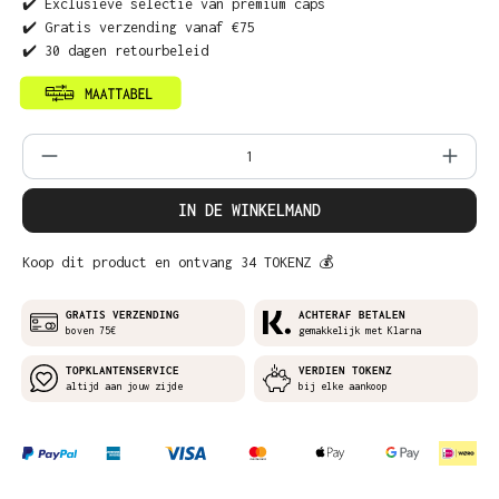
✔️ Exclusieve selectie van premium caps
✔️ Gratis verzending vanaf €75
✔️ 30 dagen retourbeleid
Producthoeveelheid: Voer de gewenste ho
IN DE WINKELMAND
Koop dit product en ontvang 34 TOKENZ 💰
GRATIS VERZENDING
ACHTERAF BETALEN
boven 75€
gemakkelijk met Klarna
TOPKLANTENSERVICE
VERDIEN TOKENZ
altijd aan jouw zijde
bij elke aankoop